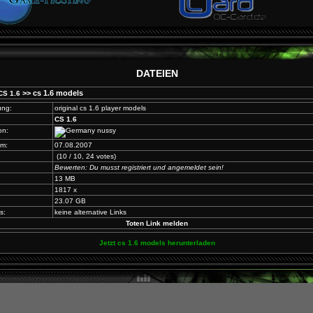
DATEIEN
>> cs 1.6 models
CS 1.6
ung:
original cs 1.6 player models
CS 1.6
on:
nussy
am:
07.08.2007
(10 / 10, 24 votes)
Bewerten: Du musst registriert und angemeldet sein!
13 MB
1817 x
23.07 GB
s:
keine alternative Links
Toten Link melden
Jetzt cs 1.6 models herunterladen