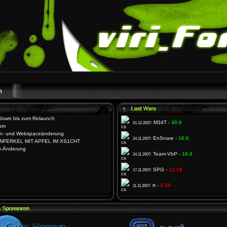
down bis zum Relaunch
M34T -
30:0
01.12.2007:
äum
n- und Webspaceänderung
EnSnare -
16:6
24.11.2007:
NFERKEL MIT APFEL IM XS1CHT
p-Änderung
Team-VbP -
16:4
24.11.2007:
SPG -
12:18
17.11.2007:
tt -
2:16
11.11.2007: