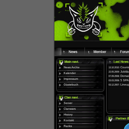
News Archiv
Count
13.10.2010:
Jubil
22.05.2009:
Kalender
Domai
07.09.2008:
Impressum
5 SPA
03.03.2008:
Gästebuch
Lineu
03.12.2007:
Server
Clanwars
History
Kontakt
Ranks