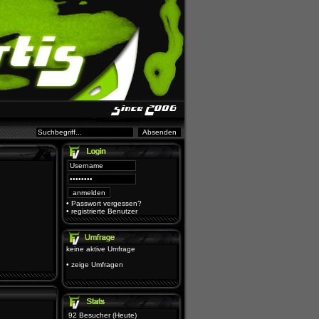
•
Passwort vergessen?
•
registrierte Benutzer
keine aktive Umfrage
•
zeige Umfragen
92 Besucher (Heute)