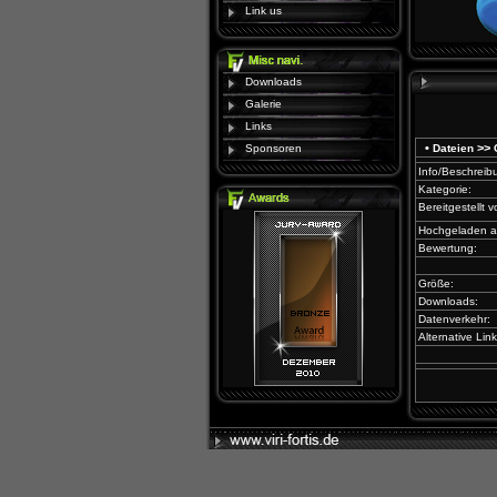
Link us
Downloads
Galerie
Links
•
>>
Sponsoren
Dateien
Info/Beschreib
Kategorie:
Bereitgestellt v
Hochgeladen 
Bewertung:
Größe:
Downloads:
Datenverkehr:
Alternative Link