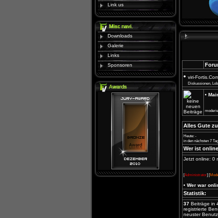
Link us
Downloads
Galerie
Links
Foru
Sponsoren
•
viri-Fortis.C
Diskussionen, Lob
•
Mai
moderie
Alles Gute z
Heute: -
in den nächsten 7 Tag
Wer ist onlin
Jetzt online: 0
[
Administrator
] [
Mode
•
Wer war onli
Statistik:
37
Beiträge in
registrierte Be
neuster Benutz