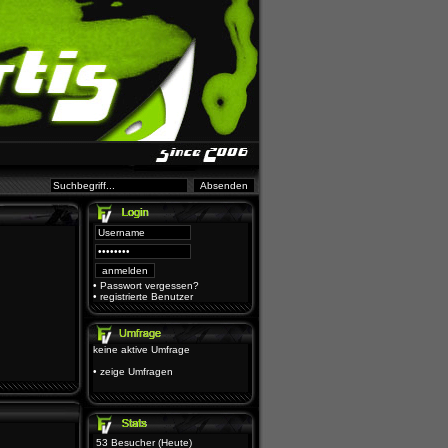
•
Passwort vergessen?
•
registrierte Benutzer
keine aktive Umfrage
•
zeige Umfragen
53 Besucher (Heute)