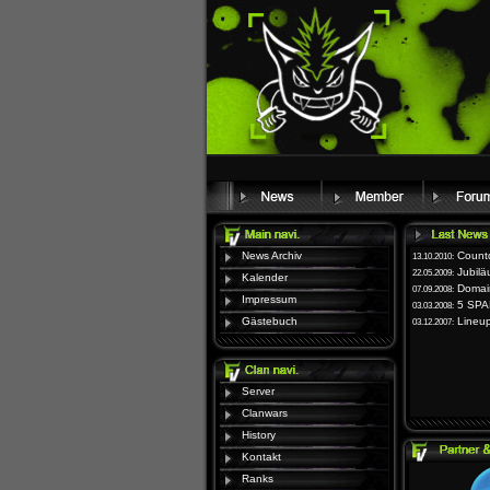
News Archiv
Count
13.10.2010:
Jubil
22.05.2009:
Kalender
Domai
07.09.2008:
Impressum
5 SPA
03.03.2008:
Gästebuch
Lineu
03.12.2007:
Server
Clanwars
History
Kontakt
Ranks