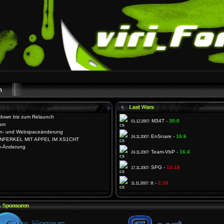
down bis zum Relaunch
M34T -
30:0
01.12.2007:
äum
n- und Webspaceänderung
EnSnare -
16:6
24.11.2007:
NFERKEL MIT APFEL IM XS1CHT
p-Änderung
Team-VbP -
16:4
24.11.2007:
SPG -
12:18
17.11.2007:
tt -
2:16
11.11.2007: