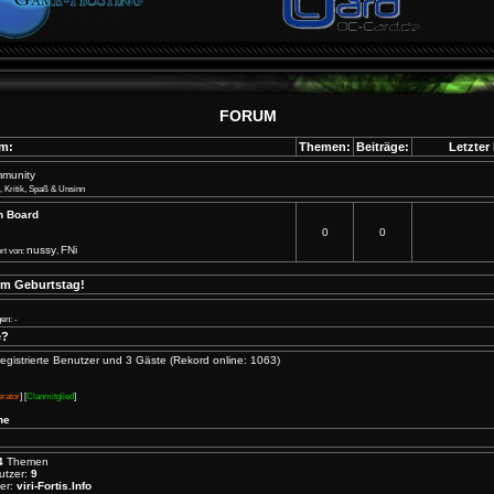
FORUM
m:
Themen:
Beiträge:
Letzter 
ommunity
, Kritik, Spaß & Unsinn
n Board
0
0
nussy
FNi
rt von:
,
um Geburtstag!
en: -
e?
 registrierte Benutzer und 3 Gäste (Rekord online: 1063)
rator
] [
Clanmitglied
]
ne
4
Themen
nutzer:
9
er:
viri-Fortis.Info